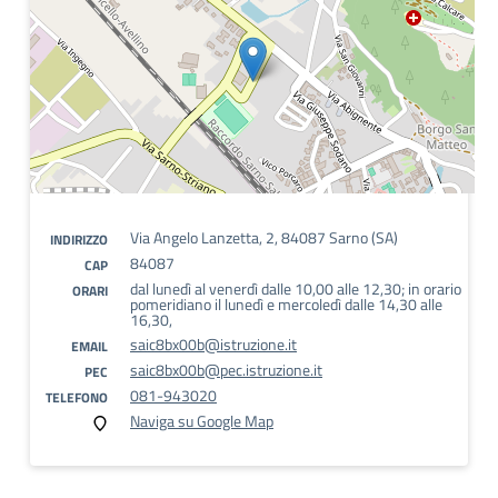
Via Angelo Lanzetta, 2, 84087 Sarno (SA)
INDIRIZZO
84087
CAP
dal lunedì al venerdì dalle 10,00 alle 12,30; in orario
ORARI
pomeridiano il lunedì e mercoledì dalle 14,30 alle
16,30,
saic8bx00b@istruzione.it
EMAIL
saic8bx00b@pec.istruzione.it
PEC
081-943020
TELEFONO
Naviga su Google Map